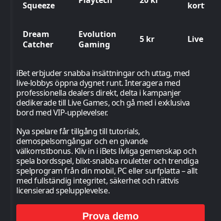
Squeeze
kortvän
Dream
Evolution
5 kr
Live sny
Catcher
Gaming
iBet erbjuder snabba insättningar och uttag, med
live-lobbys öppna dygnet runt. Interagera med
professionella dealers direkt, delta i kampanjer
dedikerade till Live Games, och gå med i exklusiva
bord med VIP-upplevelser.
Nya spelare får tillgång till tutorials,
demospelsomgångar och en givande
välkomstbonus. Kliv in i iBets livliga gemenskap och
spela bordsspel, blixt-snabba rouletter och trendiga
spelprogram från din mobil, PC eller surfplatta – allt
med fullständig integritet, säkerhet och rättvis
licensierad spelupplevelse.
Prova demo