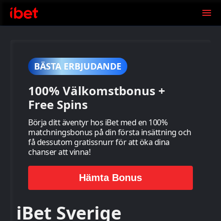
BÄSTA ERBJUDANDE
100% Välkomstbonus +
Free Spins
Börja ditt äventyr hos iBet med en 100%
matchningsbonus på din första insättning och
få dessutom gratissnurr för att öka dina
chanser att vinna!
Hämta Bonus
iBet Sverige