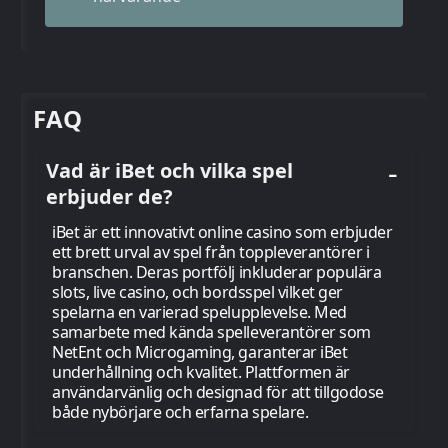
FAQ
Vad är iBet och vilka spel
erbjuder de?
iBet är ett innovativt online casino som erbjuder
ett brett urval av spel från toppleverantörer i
branschen. Deras portfölj inkluderar populära
slots, live casino, och bordsspel vilket ger
spelarna en varierad spelupplevelse. Med
samarbete med kända spelleverantörer som
NetEnt och Microgaming, garanterar iBet
underhållning och kvalitet. Plattformen är
användarvänlig och designad för att tillgodose
både nybörjare och erfarna spelare.