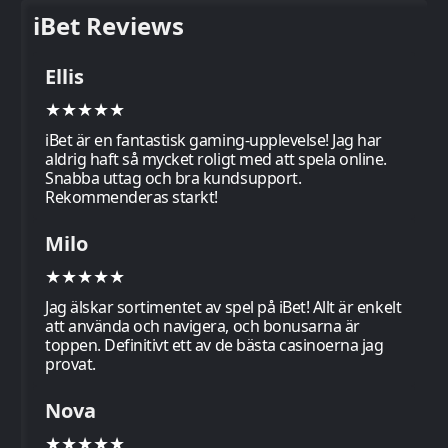
iBet Reviews
Ellis
★
★
★
★
★
iBet är en fantastisk gaming-upplevelse! Jag har
aldrig haft så mycket roligt med att spela online.
Snabba uttag och bra kundsupport.
Rekommenderas starkt!
Milo
★
★
★
★
★
Jag älskar sortimentet av spel på iBet! Allt är enkelt
att använda och navigera, och bonusarna är
toppen. Definitivt ett av de bästa casinoerna jag
provat.
Nova
★
★
★
★
★