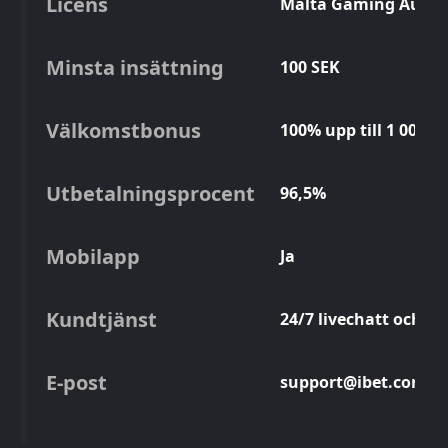
Licens
Malta Gaming Autho
Minsta insättning
100 SEK
Välkomstbonus
100% upp till 1 000 S
Utbetalningsprocent
96,5%
Mobilapp
Ja
Kundtjänst
24/7 livechatt och e-
E-post
support@ibet.com